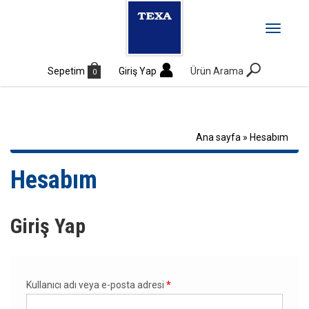
MENÜ
Toggle
navigati
Sepetim
Giriş Yap
Ürün Arama
0
Ana sayfa
»
Hesabım
Hesabım
Giriş Yap
Kullanıcı adı veya e-posta adresi
*