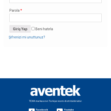
Parola
*
Giriş Yap
Beni hatırla
Şifrenizi mi unuttunuz?
TEXA markasının Türkiye resmi distribütörüdür.
Facebook
Youtube