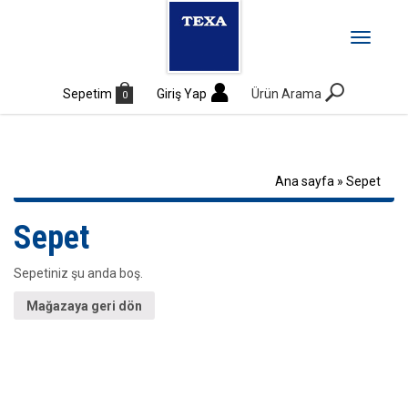
MENÜ
Toggle
navigati
Sepetim
Giriş Yap
Ürün Arama
0
Ana sayfa
»
Sepet
Sepet
Sepetiniz şu anda boş.
Mağazaya geri dön