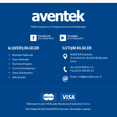
TEXA markasının Türkiye resmi distribütörüdür.
Facebook
Youtube
bizi takip edin
bizi takip edin
ALIŞVERİŞ BİLGİLERİ
İLETİŞİM BİLGİLERİ
AVENTEK Otomotiv
Aventek Hakkında
Girne Bulvarı No:206/B Bayraklı
Texa Hakkında
İzmir
Teslimat Bilgileri
Tel: 0232 999 92 14
Gizlilik Sözleşmesi
Fax:0232 366 40 43
Satış Sözleşmesi
Email: info@aventek.com.tr
İade Şartları
Ödemelerinizde VISA yada Mastercard kullanbilirsiniz.
Telif Hakkı © 2026 AVENTEK Otomotiv Tarafından saklıdır.