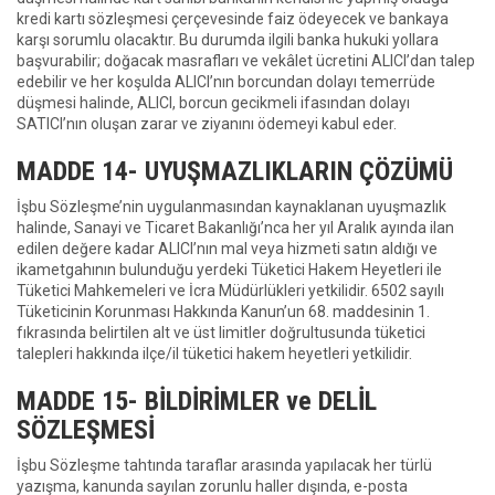
kredi kartı sözleşmesi çerçevesinde faiz ödeyecek ve bankaya
karşı sorumlu olacaktır. Bu durumda ilgili banka hukuki yollara
başvurabilir; doğacak masrafları ve vekâlet ücretini ALICI’dan talep
edebilir ve her koşulda ALICI’nın borcundan dolayı temerrüde
düşmesi halinde, ALICI, borcun gecikmeli ifasından dolayı
SATICI’nın oluşan zarar ve ziyanını ödemeyi kabul eder.
MADDE 14- UYUŞMAZLIKLARIN ÇÖZÜMÜ
İşbu Sözleşme’nin uygulanmasından kaynaklanan uyuşmazlık
halinde, Sanayi ve Ticaret Bakanlığı’nca her yıl Aralık ayında ilan
edilen değere kadar ALICI’nın mal veya hizmeti satın aldığı ve
ikametgahının bulunduğu yerdeki Tüketici Hakem Heyetleri ile
Tüketici Mahkemeleri ve İcra Müdürlükleri yetkilidir. 6502 sayılı
Tüketicinin Korunması Hakkında Kanun’un 68. maddesinin 1.
fıkrasında belirtilen alt ve üst limitler doğrultusunda tüketici
talepleri hakkında ilçe/il tüketici hakem heyetleri yetkilidir.
MADDE 15- BİLDİRİMLER ve DELİL
SÖZLEŞMESİ
İşbu Sözleşme tahtında taraflar arasında yapılacak her türlü
yazışma, kanunda sayılan zorunlu haller dışında, e-posta