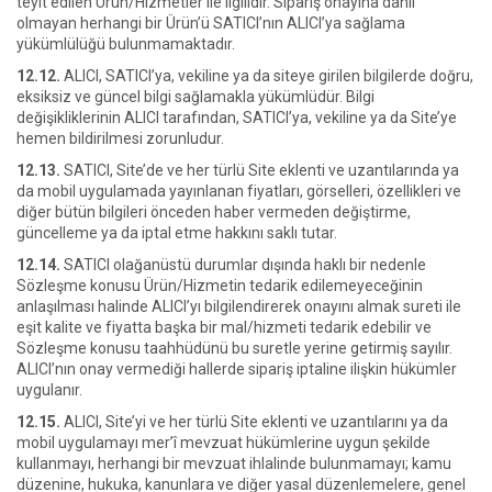
teyit edilen Ürün/Hizmetler ile ilgilidir. Sipariş onayına dahil
olmayan herhangi bir Ürün’ü SATICI’nın ALICI’ya sağlama
yükümlülüğü bulunmamaktadır.
12.12.
ALICI, SATICI’ya, vekiline ya da siteye girilen bilgilerde doğru,
eksiksiz ve güncel bilgi sağlamakla yükümlüdür. Bilgi
değişikliklerinin ALICI tarafından, SATICI’ya, vekiline ya da Site’ye
hemen bildirilmesi zorunludur.
12.13.
SATICI, Site’de ve her türlü Site eklenti ve uzantılarında ya
da mobil uygulamada yayınlanan fiyatları, görselleri, özellikleri ve
diğer bütün bilgileri önceden haber vermeden değiştirme,
güncelleme ya da iptal etme hakkını saklı tutar.
12.14.
SATICI olağanüstü durumlar dışında haklı bir nedenle
Sözleşme konusu Ürün/Hizmetin tedarik edilemeyeceğinin
anlaşılması halinde ALICI’yı bilgilendirerek onayını almak sureti ile
eşit kalite ve fiyatta başka bir mal/hizmeti tedarik edebilir ve
Sözleşme konusu taahhüdünü bu suretle yerine getirmiş sayılır.
ALICI’nın onay vermediği hallerde sipariş iptaline ilişkin hükümler
uygulanır.
12.15.
ALICI, Site’yi ve her türlü Site eklenti ve uzantılarını ya da
mobil uygulamayı mer’î mevzuat hükümlerine uygun şekilde
kullanmayı, herhangi bir mevzuat ihlalinde bulunmamayı; kamu
düzenine, hukuka, kanunlara ve diğer yasal düzenlemelere, genel