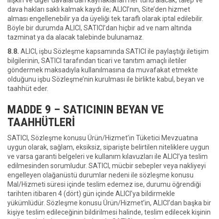
ilişkin ve diğer davalardan kaynaklanan her türlü alacak, talep ve
dava hakları saklı kalmak kaydı ile; ALICI’nın, Site’den hizmet
alması engellenebilir ya da üyeliği tek taraflı olarak iptal edilebilir.
Böyle bir durumda ALICI, SATICI’dan hiçbir ad ve nam altında
tazminat ya da alacak talebinde bulunamaz.
8.8.
ALICI, işbu Sözleşme kapsamında SATICI ile paylaştığı iletişim
bilgilerinin, SATICI tarafından ticari ve tanıtım amaçlı iletiler
göndermek maksadıyla kullanılmasına da muvafakat etmekte
olduğunu işbu Sözleşme’nin kurulması ile birlikte kabul, beyan ve
taahhüt eder.
MADDE 9 – SATICININ BEYAN VE
TAAHHÜTLERİ
SATICI, Sözleşme konusu Ürün/Hizmet’in Tüketici Mevzuatına
uygun olarak, sağlam, eksiksiz, siparişte belirtilen niteliklere uygun
ve varsa garanti belgeleri ve kullanım kılavuzları ile ALICI’ya teslim
edilmesinden sorumludur. SATICI, mücbir sebepler veya nakliyeyi
engelleyen olağanüstü durumlar nedeni ile sözleşme konusu
Mal/Hizmeti süresi içinde teslim edemez ise, durumu öğrendiği
tarihten itibaren 4 (dört) gün içinde ALICI’ya bildirmekle
yükümlüdür. Sözleşme konusu Ürün/Hizmet’in, ALICI’dan başka bir
kişiye teslim edileceğinin bildirilmesi halinde, teslim edilecek kişinin