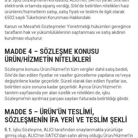
3.3.
İşbu Sözleşmenin konusunu; ALICI’nın, SATICI’ya ait Site’den
elektronik ortamda sipariş verdiği, Site’de belirtilen nitelikleri haiz
ürünlerin/hizmetlerin satışı, satış fiyatı ve teslimi ile ilgili olarak
6502 sayılı Tüketicinin Korunması Hakkındaki
Kanun ve Mesafeli Sözleşmeler Yönetmeliği hükümleri gereğince
tarafların hak ve yükümlülüklerinin saptanması ve satış akdinin
kurulması oluşturur.
MADDE 4 – SÖZLEŞME KONUSU
ÜRÜN/HİZMETİN NİTELİKLERİ
Sözleşme konusu Ürün/Hizmet’in tüm vergiler dahil satış bedeli,
Site’de ilan edilen fiyatlar ve vaatler güncelleme yapılana ve/veya
değiştirilene kadar geçerlidir. Süreli olarak ilan edilen fiyatlar ise,
belirtilen süre sonuna kadar geçerlidir. Ayrıca Ürün/Hizmet’in
tanıtım sayfasında yer alan özellik ve nitelikleri de, işbu
Sözleşme’nin ayrılmaz parçası sayılan faturada belirtildiği gibidir.
MADDE 5 – ÜRÜN’ÜN TESLİMİ,
SÖZLEŞMENİN İFA YERİ VE TESLİM ŞEKLİ
5.1.
İşbu Sözleşme, ALICI tarafından onaylanmakla yürürlüğe
girmiş olup, ALICI’nın SATICI’dan satın almış olduğu Ürün/Hizmet’in