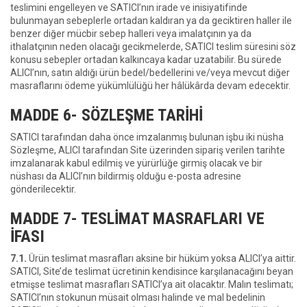
teslimini engelleyen ve SATICI’nın irade ve inisiyatifinde
bulunmayan sebeplerle ortadan kaldıran ya da geciktiren haller ile
benzer diğer mücbir sebep halleri veya imalatçının ya da
ithalatçının neden olacağı gecikmelerde, SATICI teslim süresini söz
konusu sebepler ortadan kalkıncaya kadar uzatabilir. Bu sürede
ALICI’nın, satın aldığı ürün bedel/bedellerini ve/veya mevcut diğer
masraflarını ödeme yükümlülüğü her hâlükârda devam edecektir.
MADDE 6- SÖZLEŞME TARİHİ
SATICI tarafından daha önce imzalanmış bulunan işbu iki nüsha
Sözleşme, ALICI tarafından Site üzerinden sipariş verilen tarihte
imzalanarak kabul edilmiş ve yürürlüğe girmiş olacak ve bir
nüshası da ALICI’nın bildirmiş olduğu e-posta adresine
gönderilecektir.
MADDE 7- TESLİMAT MASRAFLARI VE
İFASI
7.1.
Ürün teslimat masrafları aksine bir hüküm yoksa ALICI’ya aittir.
SATICI, Site’de teslimat ücretinin kendisince karşılanacağını beyan
etmişse teslimat masrafları SATICI’ya ait olacaktır. Malın teslimatı;
SATICI’nın stokunun müsait olması halinde ve mal bedelinin