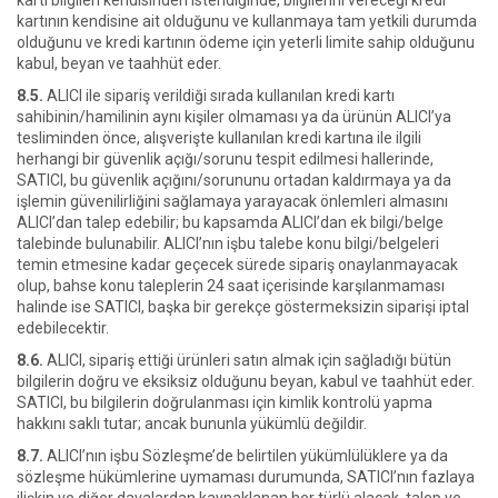
kartı bilgileri kendisinden istendiğinde, bilgilerini vereceği kredi
kartının kendisine ait olduğunu ve kullanmaya tam yetkili durumda
olduğunu ve kredi kartının ödeme için yeterli limite sahip olduğunu
kabul, beyan ve taahhüt eder.
8.5.
ALICI ile sipariş verildiği sırada kullanılan kredi kartı
sahibinin/hamilinin aynı kişiler olmaması ya da ürünün ALICI’ya
tesliminden önce, alışverişte kullanılan kredi kartına ile ilgili
herhangi bir güvenlik açığı/sorunu tespit edilmesi hallerinde,
SATICI, bu güvenlik açığını/sorununu ortadan kaldırmaya ya da
işlemin güvenilirliğini sağlamaya yarayacak önlemleri almasını
ALICI’dan talep edebilir; bu kapsamda ALICI’dan ek bilgi/belge
talebinde bulunabilir. ALICI’nın işbu talebe konu bilgi/belgeleri
temin etmesine kadar geçecek sürede sipariş onaylanmayacak
olup, bahse konu taleplerin 24 saat içerisinde karşılanmaması
halinde ise SATICI, başka bir gerekçe göstermeksizin siparişi iptal
edebilecektir.
8.6.
ALICI, sipariş ettiği ürünleri satın almak için sağladığı bütün
bilgilerin doğru ve eksiksiz olduğunu beyan, kabul ve taahhüt eder.
SATICI, bu bilgilerin doğrulanması için kimlik kontrolü yapma
hakkını saklı tutar; ancak bununla yükümlü değildir.
8.7.
ALICI’nın işbu Sözleşme’de belirtilen yükümlülüklere ya da
sözleşme hükümlerine uymaması durumunda, SATICI’nın fazlaya