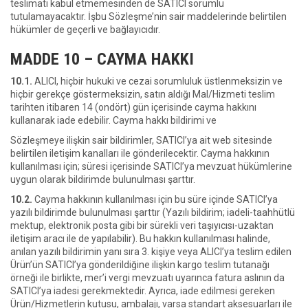
teslimatı kabul etmemesinden de SATICI sorumlu
tutulamayacaktır. İşbu Sözleşme’nin sair maddelerinde belirtilen
hükümler de geçerli ve bağlayıcıdır.
MADDE 10 – CAYMA HAKKI
10.1.
ALICI, hiçbir hukuki ve cezai sorumluluk üstlenmeksizin ve
hiçbir gerekçe göstermeksizin, satın aldığı Mal/Hizmeti teslim
tarihten itibaren 14 (ondört) gün içerisinde cayma hakkını
kullanarak iade edebilir. Cayma hakkı bildirimi ve
Sözleşmeye ilişkin sair bildirimler, SATICI’ya ait web sitesinde
belirtilen iletişim kanalları ile gönderilecektir. Cayma hakkının
kullanılması için; süresi içerisinde SATICI’ya mevzuat hükümlerine
uygun olarak bildirimde bulunulması şarttır.
10.2.
Cayma hakkının kullanılması için bu süre içinde SATICI’ya
yazılı bildirimde bulunulması şarttır (Yazılı bildirim; iadeli-taahhütlü
mektup, elektronik posta gibi bir sürekli veri taşıyıcısı-uzaktan
iletişim aracı ile de yapılabilir). Bu hakkın kullanılması halinde,
anılan yazılı bildirimin yanı sıra 3. kişiye veya ALICI’ya teslim edilen
Ürün’ün SATICI’ya gönderildiğine ilişkin kargo teslim tutanağı
örneği ile birlikte, mer’i vergi mevzuatı uyarınca fatura aslının da
SATICI’ya iadesi gerekmektedir. Ayrıca, iade edilmesi gereken
Ürün/Hizmetlerin kutusu, ambalajı, varsa standart aksesuarları ile