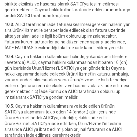
birlikte eksiksiz ve hasarsız olarak SATICI’ya teslim edilmesi
gerekmektedir. Cayma hakkı kullanılarak iade edilen ürünün kargo
bedeli SATICI tarafından karşılanır.
10.3.
ALICI tarafından iade faturası kesilmesi gereken hallerin yanı
sıra Ürün/Hizmet ile beraber iade edilecek olan fatura üzerinde
altta yer alan iade ile ilgili bölüm doldurulup imzalanacaktır.
Faturası kurumlar/tacirler adına düzenlenen sipariş iadelerinde,
İADE FATURASI kesilmediği takdirde iade kabul edilmeyecektir.
10.4.
Cayma hakkının kullanılması halinde, yukarıda belirtilenlere
ilaveten; a) ALICI, cayma hakkını kullanmasından itibaren 10 (on)
gün içerisinde Ürün/Hizmet’i, SATICI’ya geri gönderir. b) Cayma
hakkı kapsamında iade edilecek Ürün/Hizmet’in kutusu, ambalajı,
varsa standart aksesuarları varsa Ürün/Hizmet ile birlikte hediye
edilen diğer ürünlerin de eksiksiz ve hasarsız olarak iade edilmesi
gerekmektedir. c) İade Formu da ALICI tarafından doldurulup
imzalanarak SATICI’ya gönderilmelidir.
10.5.
Cayma hakkının kullanılmasını ve iade edilen ürünün
SATICI’ya ulaşmasını takip eden 14 (ondört) gün içerisinde
Ürün/Hizmet bedeli ALICI’ya, ödediği şekilde iade edilir.
Ürün/Hizmet, SATICI’ya iade edilirken, Ürün/Hizmet’in teslimi
sırasında ALICI’ya ibraz edilmiş olan orijinal faturanın da ALICI
tarafından iade edilmesi gerekmektedir.