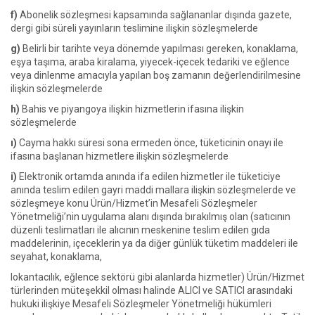
f)
Abonelik sözleşmesi kapsamında sağlananlar dışında gazete,
dergi gibi süreli yayınların teslimine ilişkin sözleşmelerde
g)
Belirli bir tarihte veya dönemde yapılması gereken, konaklama,
eşya taşıma, araba kiralama, yiyecek-içecek tedariki ve eğlence
veya dinlenme amacıyla yapılan boş zamanın değerlendirilmesine
ilişkin sözleşmelerde
h)
Bahis ve piyangoya ilişkin hizmetlerin ifasına ilişkin
sözleşmelerde
ı)
Cayma hakkı süresi sona ermeden önce, tüketicinin onayı ile
ifasına başlanan hizmetlere ilişkin sözleşmelerde
i)
Elektronik ortamda anında ifa edilen hizmetler ile tüketiciye
anında teslim edilen gayri maddi mallara ilişkin sözleşmelerde ve
sözleşmeye konu Ürün/Hizmet’in Mesafeli Sözleşmeler
Yönetmeliği’nin uygulama alanı dışında bırakılmış olan (satıcının
düzenli teslimatları ile alıcının meskenine teslim edilen gıda
maddelerinin, içeceklerin ya da diğer günlük tüketim maddeleri ile
seyahat, konaklama,
lokantacılık, eğlence sektörü gibi alanlarda hizmetler) Ürün/Hizmet
türlerinden müteşekkil olması halinde ALICI ve SATICI arasındaki
hukuki ilişkiye Mesafeli Sözleşmeler Yönetmeliği hükümleri