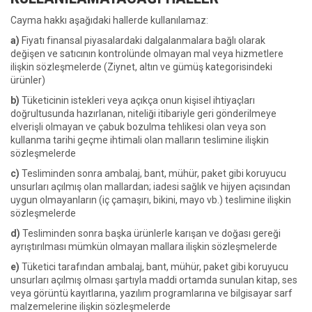
Cayma hakkı aşağıdaki hallerde kullanılamaz:
a)
Fiyatı finansal piyasalardaki dalgalanmalara bağlı olarak
değişen ve satıcının kontrolünde olmayan mal veya hizmetlere
ilişkin sözleşmelerde (Ziynet, altın ve gümüş kategorisindeki
ürünler)
b)
Tüketicinin istekleri veya açıkça onun kişisel ihtiyaçları
doğrultusunda hazırlanan, niteliği itibariyle geri gönderilmeye
elverişli olmayan ve çabuk bozulma tehlikesi olan veya son
kullanma tarihi geçme ihtimali olan malların teslimine ilişkin
sözleşmelerde
c)
Tesliminden sonra ambalaj, bant, mühür, paket gibi koruyucu
unsurları açılmış olan mallardan; iadesi sağlık ve hijyen açısından
uygun olmayanların (iç çamaşırı, bikini, mayo vb.) teslimine ilişkin
sözleşmelerde
d)
Tesliminden sonra başka ürünlerle karışan ve doğası gereği
ayrıştırılması mümkün olmayan mallara ilişkin sözleşmelerde
e)
Tüketici tarafından ambalaj, bant, mühür, paket gibi koruyucu
unsurları açılmış olması şartıyla maddi ortamda sunulan kitap, ses
veya görüntü kayıtlarına, yazılım programlarına ve bilgisayar sarf
malzemelerine ilişkin sözleşmelerde