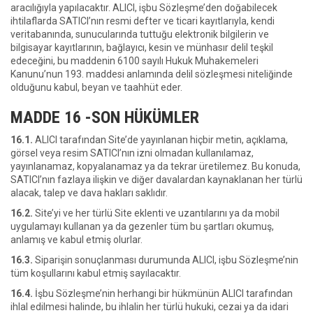
aracılığıyla yapılacaktır. ALICI, işbu Sözleşme’den doğabilecek
ihtilaflarda SATICI’nın resmi defter ve ticari kayıtlarıyla, kendi
veritabanında, sunucularında tuttuğu elektronik bilgilerin ve
bilgisayar kayıtlarının, bağlayıcı, kesin ve münhasır delil teşkil
edeceğini, bu maddenin 6100 sayılı Hukuk Muhakemeleri
Kanunu’nun 193. maddesi anlamında delil sözleşmesi niteliğinde
olduğunu kabul, beyan ve taahhüt eder.
MADDE 16 -SON HÜKÜMLER
16.1.
ALICI tarafından Site’de yayınlanan hiçbir metin, açıklama,
görsel veya resim SATICI’nın izni olmadan kullanılamaz,
yayınlanamaz, kopyalanamaz ya da tekrar üretilemez. Bu konuda,
SATICI’nın fazlaya ilişkin ve diğer davalardan kaynaklanan her türlü
alacak, talep ve dava hakları saklıdır.
16.2.
Site’yi ve her türlü Site eklenti ve uzantılarını ya da mobil
uygulamayı kullanan ya da gezenler tüm bu şartları okumuş,
anlamış ve kabul etmiş olurlar.
16.3.
Siparişin sonuçlanması durumunda ALICI, işbu Sözleşme’nin
tüm koşullarını kabul etmiş sayılacaktır.
16.4.
İşbu Sözleşme’nin herhangi bir hükmünün ALICI tarafından
ihlal edilmesi halinde, bu ihlalin her türlü hukuki, cezai ya da idari