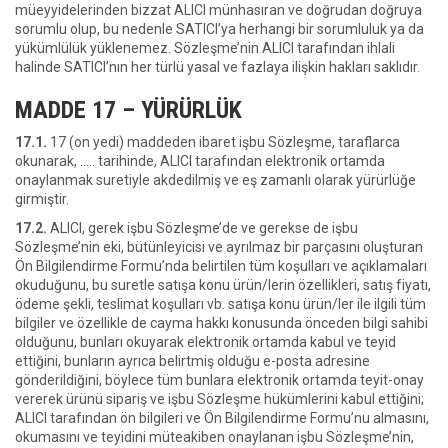
müeyyidelerinden bizzat ALICI münhasıran ve doğrudan doğruya
sorumlu olup, bu nedenle SATICI’ya herhangi bir sorumluluk ya da
yükümlülük yüklenemez. Sözleşme’nin ALICI tarafından ihlali
halinde SATICI’nın her türlü yasal ve fazlaya ilişkin hakları saklıdır.
MADDE 17 – YÜRÜRLÜK
17.1.
17 (on yedi) maddeden ibaret işbu Sözleşme, taraflarca
okunarak, ….. tarihinde, ALICI tarafından elektronik ortamda
onaylanmak suretiyle akdedilmiş ve eş zamanlı olarak yürürlüğe
girmiştir.
17.2.
ALICI, gerek işbu Sözleşme’de ve gerekse de işbu
Sözleşme’nin eki, bütünleyicisi ve ayrılmaz bir parçasını oluşturan
Ön Bilgilendirme Formu’nda belirtilen tüm koşulları ve açıklamaları
okuduğunu, bu suretle satışa konu ürün/lerin özellikleri, satış fiyatı,
ödeme şekli, teslimat koşulları vb. satışa konu ürün/ler ile ilgili tüm
bilgiler ve özellikle de cayma hakkı konusunda önceden bilgi sahibi
olduğunu, bunları okuyarak elektronik ortamda kabul ve teyid
ettiğini, bunların ayrıca belirtmiş olduğu e-posta adresine
gönderildiğini, böylece tüm bunlara elektronik ortamda teyit-onay
vererek ürünü sipariş ve işbu Sözleşme hükümlerini kabul ettiğini;
ALICI tarafından ön bilgileri ve Ön Bilgilendirme Formu’nu almasını,
okumasını ve teyidini müteakiben onaylanan işbu Sözleşme’nin,