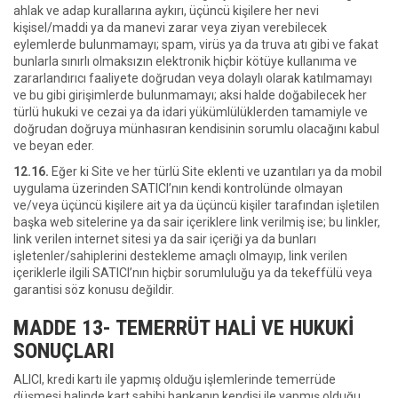
ahlak ve adap kurallarına aykırı, üçüncü kişilere her nevi
kişisel/maddi ya da manevi zarar veya ziyan verebilecek
eylemlerde bulunmamayı; spam, virüs ya da truva atı gibi ve fakat
bunlarla sınırlı olmaksızın elektronik hiçbir kötüye kullanıma ve
zararlandırıcı faaliyete doğrudan veya dolaylı olarak katılmamayı
ve bu gibi girişimlerde bulunmamayı; aksi halde doğabilecek her
türlü hukuki ve cezai ya da idari yükümlülüklerden tamamiyle ve
doğrudan doğruya münhasıran kendisinin sorumlu olacağını kabul
ve beyan eder.
12.16.
Eğer ki Site ve her türlü Site eklenti ve uzantıları ya da mobil
uygulama üzerinden SATICI’nın kendi kontrolünde olmayan
ve/veya üçüncü kişilere ait ya da üçüncü kişiler tarafından işletilen
başka web sitelerine ya da sair içeriklere link verilmiş ise; bu linkler,
link verilen internet sitesi ya da sair içeriği ya da bunları
işletenler/sahiplerini destekleme amaçlı olmayıp, link verilen
içeriklerle ilgili SATICI’nın hiçbir sorumluluğu ya da tekeffülü veya
garantisi söz konusu değildir.
MADDE 13- TEMERRÜT HALİ VE HUKUKİ
SONUÇLARI
ALICI, kredi kartı ile yapmış olduğu işlemlerinde temerrüde
düşmesi halinde kart sahibi bankanın kendisi ile yapmış olduğu