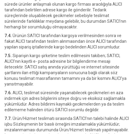
sürede ürünler anlaşmalı olunan kargo firması aracılığıyla ALICI
tarafından belirtilen adrese kargo ile gönderilir. Tedarik
süreçlerinde oluşabilecek gecikmeler sebebiyle teslimat
sürelerinde farklılıklar meydana gelebilir, bu durumdan SATICI’nın
herhangi bir sorumluluğu olmayacaktır.
7.4.
Ürünün SATICI tarafından kargoya verilmesinden sonra ve
fakat ALICI tarafından teslim alınmasından önce ALICI tarafından
yapılan sipariş iptallerinde kargo bedelinden ALICI sorumludur.
7.5.
Siparişin kargo şirketine teslim edilmesini takiben; SATICI,
ALICI’nın kayıtlı e- posta adresine bir bilgilendirme mesajı
iletecektir. SATICI satış anında yürüttüğü ve internet sitesinde
şartlarını ilan ettiği kampanyaların sonucuna bağlı olarak söz
konusu teslimat masraflarının tamamını ya da bir kısmını ALICI’ya
yansıtmayabilir.
7.6.
ALICI, teslimat süresinde yaşanabilecek gecikmeleri en aza
indirmek için adres bilgilerini siteye doğru ve eksiksiz sağlamakla
yükümlüdür. Adres bildirimi kaynaklı gecikmelerden ya da teslim
edilememe halinden ötürü SATICI sorumlu değildir.
7.7.
Ürün/Hizmet teslimatı sırasında SATICI’nın talebi halinde ALICI
işbu Sözleşmenin bir basılı örneğini imzalamakla yükümlüdür;
imzalanmaması durumunda Ürün/Hizmet teslimatı yapılmayabilir.