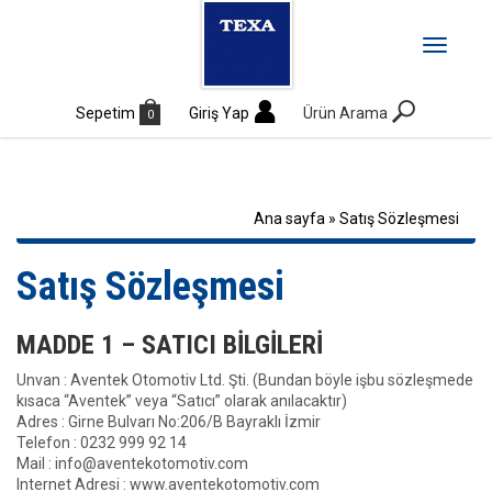
MENÜ
Toggle
navigati
Sepetim
Giriş Yap
Ürün Arama
0
Ana sayfa
»
Satış Sözleşmesi
Satış Sözleşmesi
MADDE 1 – SATICI BİLGİLERİ
Unvan : Aventek Otomotiv Ltd. Şti. (Bundan böyle işbu sözleşmede
kısaca “Aventek” veya “Satıcı” olarak anılacaktır)
Adres : Girne Bulvarı No:206/B Bayraklı İzmir
Telefon : 0232 999 92 14
Mail : info@aventekotomotiv.com
Internet Adresi : www.aventekotomotiv.com