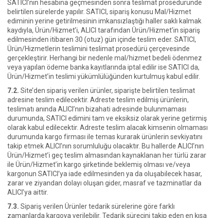
SATICI’nın hesabına geçmesinden sonra teslimat prosedüründe
belirtilen sürelerde yapılır. SATICI, sipariş konusu Mal/Hizmet
ediminin yerine getirilmesinin imkansızlaştığı haller saklı kalmak
kaydıyla, Ürün/Hizmet’i, ALICI tarafından Ürün/Hizmet’in sipariş
edilmesinden itibaren 30 (otuz) gün içinde teslim eder. SATICI,
Ürün/Hizmetlerin teslimini teslimat prosedürü çerçevesinde
gerçekleştirir. Herhangi bir nedenle mal/hizmet bedeli ödenmez
veya yapılan ödeme banka kayıtlarında iptal edilir ise SATICI da,
Ürün/Hizmet’in teslimi yükümlülüğünden kurtulmuş kabul edilir.
7.2.
Site’den sipariş verilen ürünler, siparişte belirtilen teslimat
adresine teslim edilecektir. Adreste teslim edilmiş ürünlerin,
teslimatı anında ALICI’nın bizahati adresinde bulunmaması
durumunda, SATICI edimini tam ve eksiksiz olarak yerine getirmiş
olarak kabul edilecektir. Adreste teslim alacak kimsenin olmaması
durumunda kargo firması ile temas kurarak ürünlerin sevkiyatını
takip etmek ALICI’nın sorumluluğu olacaktır. Bu hallerde ALICI’nın
Ürün/Hizmet’i geç teslim almasından kaynaklanan her türlü zarar
ile Ürün/Hizmet’in kargo şirketinde beklemiş olması ve/veya
kargonun SATICI’ya iade edilmesinden ya da oluşabilecek hasar,
zarar ve ziyandan dolayı oluşan gider, masraf ve tazminatlar da
ALICI’ya aittir.
7.3.
Sipariş verilen Ürünler tedarik sürelerine göre farklı
zamanlarda kargoya verilebilir. Tedarik sürecini takip eden en kısa