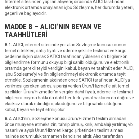
İnternet sitesinden yapılan alışveriş sırasında ALICI tarafından
elektronik ortamda onaylanan işbu Sözleşme, her durumda yeterli,
geçerli ve bağlayıcıdır.
MADDE 8 – ALICI’NIN BEYAN VE
TAAHHÜTLERİ
8.1.
ALICI, internet sitesinde yer alan Sözleşme konusu ürünün
temel nitelikleri, satış fiyatı ve ödeme şekli ile teslimat ve kargo
bedeline ilişkin olarak SATICI tarafından yüklenen ön bilgileri/ön
bilgilendirme formunu okuyup bilgi sahibi olduğunu ve elektronik
ortamda gerekli teyidi verdiğini kabul, beyan ve taahhüt eder. ALICI,
işbu Sözleşme’yi ve ön bilgilendirmeyi elektronik ortamda teyit
etmekle, Sözleşmenin akdinden önce SATICI tarafından ALICI’ya
verilmesi gereken adres, siparişi verilen Ürün/Hizmet’e ait temel
özellikler, Ürün/Hizmetler’in vergiler dahil fiyatı, ödeme ile teslimat
bilgilerini, cayma hakkı da dahil her türlü yasal haklarını da doğru ve
eksiksiz olarak edindiğini, okuduğunu ve bilgi sahibi olduğunu
kabul, beyan ve teyit etmiş olur.
8.2.
ALICI’nın, Sözleşme konusu Ürün/Hizmet’i teslim almadan
önce muayene etmeksizin; tahrip olmuş, kırık, ambalajı yırtılmış vb.
hasarlı ve ayıplı Ürün/Hizmeti kargo şirketinden teslim alması
halinde sorumluluk tamamen kendisine aittir. Alıcı tarafından