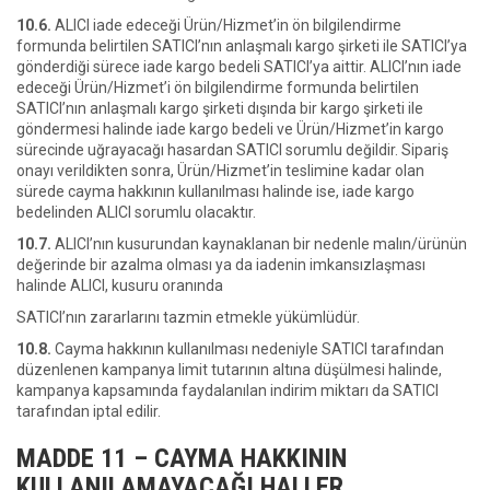
10.6.
ALICI iade edeceği Ürün/Hizmet’in ön bilgilendirme
formunda belirtilen SATICI’nın anlaşmalı kargo şirketi ile SATICI’ya
gönderdiği sürece iade kargo bedeli SATICI’ya aittir. ALICI’nın iade
edeceği Ürün/Hizmet’i ön bilgilendirme formunda belirtilen
SATICI’nın anlaşmalı kargo şirketi dışında bir kargo şirketi ile
göndermesi halinde iade kargo bedeli ve Ürün/Hizmet’in kargo
sürecinde uğrayacağı hasardan SATICI sorumlu değildir. Sipariş
onayı verildikten sonra, Ürün/Hizmet’in teslimine kadar olan
sürede cayma hakkının kullanılması halinde ise, iade kargo
bedelinden ALICI sorumlu olacaktır.
10.7.
ALICI’nın kusurundan kaynaklanan bir nedenle malın/ürünün
değerinde bir azalma olması ya da iadenin imkansızlaşması
halinde ALICI, kusuru oranında
SATICI’nın zararlarını tazmin etmekle yükümlüdür.
10.8.
Cayma hakkının kullanılması nedeniyle SATICI tarafından
düzenlenen kampanya limit tutarının altına düşülmesi halinde,
kampanya kapsamında faydalanılan indirim miktarı da SATICI
tarafından iptal edilir.
MADDE 11 – CAYMA HAKKININ
KULLANILAMAYACAĞI HALLER