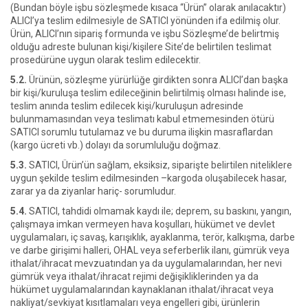
(Bundan böyle işbu sözleşmede kısaca “Ürün” olarak anılacaktır)
ALICI’ya teslim edilmesiyle de SATICI yönünden ifa edilmiş olur.
Ürün, ALICI’nın sipariş formunda ve işbu Sözleşme’de belirtmiş
olduğu adreste bulunan kişi/kişilere Site’de belirtilen teslimat
prosedürüne uygun olarak teslim edilecektir.
5.2.
Ürünün, sözleşme yürürlüğe girdikten sonra ALICI’dan başka
bir kişi/kuruluşa teslim edileceğinin belirtilmiş olması halinde ise,
teslim anında teslim edilecek kişi/kuruluşun adresinde
bulunmamasından veya teslimatı kabul etmemesinden ötürü
SATICI sorumlu tutulamaz ve bu duruma ilişkin masraflardan
(kargo ücreti vb.) dolayı da sorumluluğu doğmaz.
5.3.
SATICI, Ürün’ün sağlam, eksiksiz, siparişte belirtilen niteliklere
uygun şekilde teslim edilmesinden –kargoda oluşabilecek hasar,
zarar ya da ziyanlar hariç- sorumludur.
5.4.
SATICI, tahdidi olmamak kaydı ile; deprem, su baskını, yangın,
çalışmaya imkan vermeyen hava koşulları, hükümet ve devlet
uygulamaları, iç savaş, karışıklık, ayaklanma, terör, kalkışma, darbe
ve darbe girişimi halleri, OHAL veya seferberlik ilanı, gümrük veya
ithalat/ihracat mevzuatından ya da uygulamalarından, her nevi
gümrük veya ithalat/ihracat rejimi değişikliklerinden ya da
hükümet uygulamalarından kaynaklanan ithalat/ihracat veya
nakliyat/sevkiyat kısıtlamaları veya engelleri gibi, ürünlerin