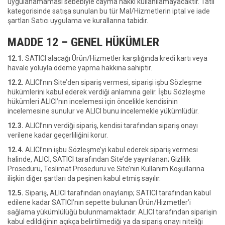
uygulanamaması sebebiyle cayma hakkı kullanılamayacaktır. Tatil
kategorisinde satışa sunulan bu tür Mal/Hizmetlerin iptal ve iade
şartları Satıcı uygulama ve kurallarına tabidir.
MADDE 12 – GENEL HÜKÜMLER
12.1.
SATICI alacağı Ürün/Hizmetler karşılığında kredi kartı veya
havale yoluyla ödeme yapma hakkına sahiptir.
12.2.
ALICI’nın Site’den sipariş vermesi, siparişi işbu Sözleşme
hükümlerini kabul ederek verdiği anlamına gelir. İşbu Sözleşme
hükümleri ALICI’nın incelemesi için öncelikle kendisinin
incelemesine sunulur ve ALICI bunu incelemekle yükümlüdür.
12.3.
ALICI’nın verdiği sipariş, kendisi tarafından sipariş onayı
verilene kadar geçerliliğini korur.
12.4.
ALICI’nın işbu Sözleşme’yi kabul ederek sipariş vermesi
halinde, ALICI, SATICI tarafından Site’de yayınlanan; Gizlilik
Prosedürü, Teslimat Prosedürü ve Site’nin Kullanım Koşullarına
ilişkin diğer şartları da peşinen kabul etmiş sayılır.
12.5.
Sipariş, ALICI tarafından onaylanıp; SATICI tarafından kabul
edilene kadar SATICI’nın sepette bulunan Ürün/Hizmetler’i
sağlama yükümlülüğü bulunmamaktadır. ALICI tarafından siparişin
kabul edildiğinin açıkça belirtilmediği ya da sipariş onayı niteliği