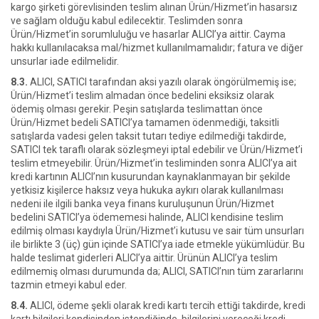
kargo şirketi görevlisinden teslim alınan Ürün/Hizmet’in hasarsız
ve sağlam olduğu kabul edilecektir. Teslimden sonra
Ürün/Hizmet’in sorumluluğu ve hasarlar ALICI’ya aittir. Cayma
hakkı kullanılacaksa mal/hizmet kullanılmamalıdır; fatura ve diğer
unsurlar iade edilmelidir.
8.3.
ALICI, SATICI tarafından aksi yazılı olarak öngörülmemiş ise;
Ürün/Hizmet’i teslim almadan önce bedelini eksiksiz olarak
ödemiş olması gerekir. Peşin satışlarda teslimattan önce
Ürün/Hizmet bedeli SATICI’ya tamamen ödenmediği, taksitli
satışlarda vadesi gelen taksit tutarı tediye edilmediği takdirde,
SATICI tek taraflı olarak sözleşmeyi iptal edebilir ve Ürün/Hizmet’i
teslim etmeyebilir. Ürün/Hizmet’in tesliminden sonra ALICI’ya ait
kredi kartının ALICI’nın kusurundan kaynaklanmayan bir şekilde
yetkisiz kişilerce haksız veya hukuka aykırı olarak kullanılması
nedeni ile ilgili banka veya finans kuruluşunun Ürün/Hizmet
bedelini SATICI’ya ödememesi halinde, ALICI kendisine teslim
edilmiş olması kaydıyla Ürün/Hizmet’i kutusu ve sair tüm unsurları
ile birlikte 3 (üç) gün içinde SATICI’ya iade etmekle yükümlüdür. Bu
halde teslimat giderleri ALICI’ya aittir. Ürünün ALICI’ya teslim
edilmemiş olması durumunda da; ALICI, SATICI’nın tüm zararlarını
tazmin etmeyi kabul eder.
8.4.
ALICI, ödeme şekli olarak kredi kartı tercih ettiği takdirde, kredi