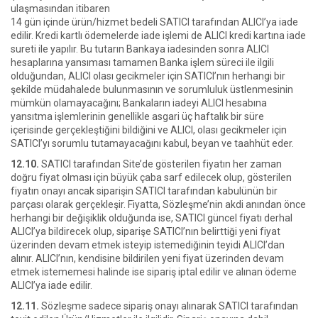
ulaşmasından itibaren
14 gün içinde ürün/hizmet bedeli SATICI tarafından ALICI’ya iade
edilir. Kredi kartlı ödemelerde iade işlemi de ALICI kredi kartına iade
sureti ile yapılır. Bu tutarın Bankaya iadesinden sonra ALICI
hesaplarına yansıması tamamen Banka işlem süreci ile ilgili
olduğundan, ALICI olası gecikmeler için SATICI’nın herhangi bir
şekilde müdahalede bulunmasının ve sorumluluk üstlenmesinin
mümkün olamayacağını; Bankaların iadeyi ALICI hesabına
yansıtma işlemlerinin genellikle asgari üç haftalık bir süre
içerisinde gerçekleştiğini bildiğini ve ALICI, olası gecikmeler için
SATICI’yı sorumlu tutamayacağını kabul, beyan ve taahhüt eder.
12.10.
SATICI tarafından Site’de gösterilen fiyatın her zaman
doğru fiyat olması için büyük çaba sarf edilecek olup, gösterilen
fiyatın onayı ancak siparişin SATICI tarafından kabulünün bir
parçası olarak gerçekleşir. Fiyatta, Sözleşme’nin akdi anından önce
herhangi bir değişiklik olduğunda ise, SATICI güncel fiyatı derhal
ALICI’ya bildirecek olup, siparişe SATICI’nın belirttiği yeni fiyat
üzerinden devam etmek isteyip istemediğinin teyidi ALICI’dan
alınır. ALICI’nın, kendisine bildirilen yeni fiyat üzerinden devam
etmek istememesi halinde ise sipariş iptal edilir ve alınan ödeme
ALICI’ya iade edilir.
12.11.
Sözleşme sadece sipariş onayı alınarak SATICI tarafından