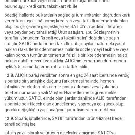
bedelini bankalar veya finansman kuruluşlarından sahibi
bulunduğuı kredi kartı, taksit kart vb. ile
ödediği hallerde bu kartların sağladığı tüm imkanlar, doğrudan kartı
veren kuruluşca sağlanmış kredi ve/veya taksitli ödeme imkanları
olup; bu çerçevede gerçekleşen ve SATICI’nın bedelini defaten
veya peyder pey tahsil ettiği Ürün satışları, işbu Sözleşme’nin
tarafları yönünden “kredili veya taksitli satış” değildir ve peşin
satıştır. SATICI’nın kanunen taksitle satış sayılan hallerdeki yasal
hakları (taksitlerin ödenmemesi halinde sözleşmeyi fesih ve/veya
kalan borcun tümünün temerrüt faizi ile birlikte ödenmesini talep
hakları dahil) mevcut ve saklıdır. ALICI’nın temerrüdü durumunda
aylık % 5 oranında temerrüt faizi tatbik edilir.
12.8.
ALICI siparişi verdikten sonra en geç 24 saat içerisinde verdiği
siparişte bir yanlışlık olduğunu fark etmesi halinde, hemen
info@aventekotomotiv.com e-posta adresine veya yukarıda
telefon numarası yazılı Müşteri Hizmetleri’ne bilgi vermekle
yükümlüdür. SATICI, elinde olan şartlar dahilinde ALICI tarafından
siparişte belirtilecek olan güncellemeyi yapmaya çalışacak olup,
gerekli değişikliğin yapılacağının garantisini vermemektedir.
12.9.
Sipariş iptallerinde, SATICI tarafından Ürün/Hizmet bedeli
tahsil edilmiş ise;
iptalin yazılı olarak ve ürünün de eksiksiz biçimde SATICI’ya