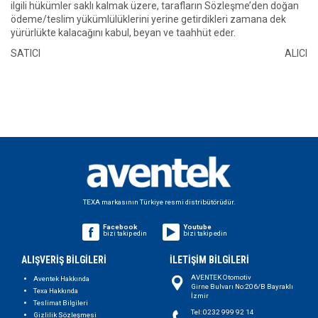
ilgili hükümler saklı kalmak üzere, tarafların Sözleşme’den doğan
ödeme/teslim yükümlülüklerini yerine getirdikleri zamana dek
yürürlükte kalacağını kabul, beyan ve taahhüt eder.
SATICI
ALICI
TEXA markasının Türkiye resmi distribütörüdür.
Facebook
Youtube
bizi takip edin
bizi takip edin
ALIŞVERİŞ BİLGİLERİ
İLETİŞİM BİLGİLERİ
AVENTEK Otomotiv
Aventek Hakkında
Girne Bulvarı No:206/B Bayraklı
Texa Hakkında
İzmir
Teslimat Bilgileri
Tel: 0232 999 92 14
Gizlilik Sözleşmesi