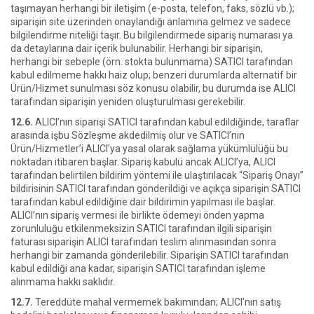
taşımayan herhangi bir iletişim (e-posta, telefon, faks, sözlü vb.);
siparişin site üzerinden onaylandığı anlamına gelmez ve sadece
bilgilendirme niteliği taşır. Bu bilgilendirmede sipariş numarası ya
da detaylarına dair içerik bulunabilir. Herhangi bir siparişin,
herhangi bir sebeple (örn. stokta bulunmama) SATICI tarafından
kabul edilmeme hakkı haiz olup; benzeri durumlarda alternatif bir
Ürün/Hizmet sunulması söz konusu olabilir, bu durumda ise ALICI
tarafından siparişin yeniden oluşturulması gerekebilir.
12.6.
ALICI’nın siparişi SATICI tarafından kabul edildiğinde, taraflar
arasında işbu Sözleşme akdedilmiş olur ve SATICI’nın
Ürün/Hizmetler’i ALICI’ya yasal olarak sağlama yükümlülüğü bu
noktadan itibaren başlar. Sipariş kabulü ancak ALICI’ya, ALICI
tarafından belirtilen bildirim yöntemi ile ulaştırılacak “Sipariş Onayı”
bildirisinin SATICI tarafından gönderildiği ve açıkça siparişin SATICI
tarafından kabul edildiğine dair bildirimin yapılması ile başlar.
ALICI’nın sipariş vermesi ile birlikte ödemeyi önden yapma
zorunluluğu etkilenmeksizin SATICI tarafından ilgili siparişin
faturası siparişin ALICI tarafından teslim alınmasından sonra
herhangi bir zamanda gönderilebilir. Siparişin SATICI tarafından
kabul edildiği ana kadar, siparişin SATICI tarafından işleme
alınmama hakkı saklıdır.
12.7.
Tereddüte mahal vermemek bakımından; ALICI’nın satış