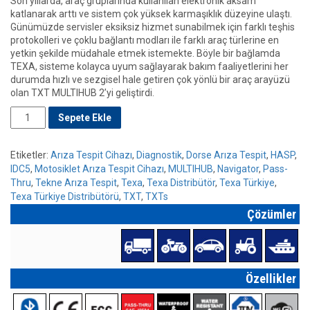
Son yıllarda, araç gruplarında kullanılan elektronik aksam
katlanarak arttı ve sistem çok yüksek karmaşıklık düzeyine ulaştı.
Günümüzde servisler eksiksiz hizmet sunabilmek için farklı teşhis
protokolleri ve çoklu bağlantı modları ile farklı araç türlerine en
yetkin şekilde müdahale etmek istemekte. Böyle bir bağlamda
TEXA, sisteme kolayca uyum sağlayarak bakım faaliyetlerini her
durumda hızlı ve sezgisel hale getiren çok yönlü bir araç arayüzü
olan TXT MULTIHUB 2’yi geliştirdi.
Miktar
Sepete Ekle
Etiketler:
Arıza Tespit Cihazı
,
Diagnostik
,
Dorse Arıza Tespit
,
HASP
,
IDC5
,
Motosiklet Arıza Tespit Cihazı
,
MULTIHUB
,
Navigator
,
Pass-
Thru
,
Tekne Arıza Tespit
,
Texa
,
Texa Distribütör
,
Texa Türkiye
,
Texa Türkiye Distribütörü
,
TXT
,
TXTs
Çözümler
Özellikler