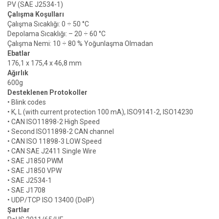
PV (SAE J2534-1)
Çalışma Koşulları
Çalışma Sıcaklığı: 0 ÷ 50 °C
Depolama Sıcaklığı: – 20 ÷ 60 °C
Çalışma Nemi: 10 ÷ 80 % Yoğunlaşma Olmadan
Ebatlar
176,1 x 175,4 x 46,8 mm
Ağırlık
600g
Desteklenen Protokoller
• Blink codes
• K, L (with current protection 100 mA), ISO9141-2, ISO14230
• CAN ISO11898-2 High Speed
• Second ISO11898-2 CAN channel
• CAN ISO 11898-3 LOW Speed
• CAN SAE J2411 Single Wire
• SAE J1850 PWM
• SAE J1850 VPW
• SAE J2534-1
• SAE J1708
• UDP/TCP ISO 13400 (DoIP)
Şartlar