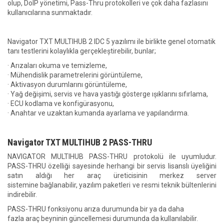
olup, DoIP yönetimi, Pass-Thru protokolleri ve çok daha fazlasını
kullanıcılarına sunmaktadır.
Navigator TXT MULTIHUB 2 IDC 5 yazılımı ile birlikte genel otomatik
tanı testlerini kolaylıkla gerçekleștirebilir, bunlar;
· Arızaları okuma ve temizleme,
· Mühendislik parametrelerini görüntüleme,
· Aktivasyon durumlarını görüntüleme,
· Yağ değișimi, servis ve hava yastığı gösterge ıșıklarını sıfırlama,
· ECU kodlama ve konfigürasyonu,
· Anahtar ve uzaktan kumanda ayarlama ve yapılandırma.
Navigator TXT MULTIHUB 2 PASS-THRU
NAVIGATOR MULTIHUB PASS-THRU protokolü ile uyumludur.
PASS-THRU özelliği sayesinde herhangi bir servis lisanslı üyeliğini
satın aldığı her araç üreticisinin merkez server
sistemine bağlanabilir, yazılım paketleri ve resmi teknik bültenlerini
indirebilir.
PASS-THRU fonksiyonu arıza durumunda bir ya da daha
fazla araç beyninin güncellemesi durumunda da kullanılabilir.