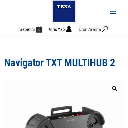
MENÜ
Toggle
navigati
Sepetim
Giriş Yap
Ürün Arama
0
Navigator TXT MULTIHUB 2