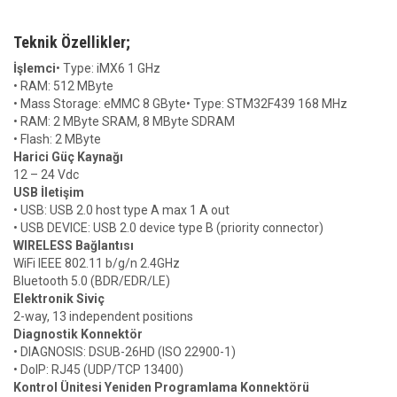
Teknik Özellikler;
İşlemci
• Type: iMX6 1 GHz
• RAM: 512 MByte
• Mass Storage: eMMC 8 GByte• Type: STM32F439 168 MHz
• RAM: 2 MByte SRAM, 8 MByte SDRAM
• Flash: 2 MByte
Harici Güç Kaynağı
12 – 24 Vdc
USB İletişim
• USB: USB 2.0 host type A max 1 A out
• USB DEVICE: USB 2.0 device type B (priority connector)
WIRELESS Bağlantısı
WiFi IEEE 802.11 b/g/n 2.4GHz
Bluetooth 5.0 (BDR/EDR/LE)
Elektronik Siviç
2-way, 13 independent positions
Diagnostik Konnektör
• DIAGNOSIS: DSUB-26HD (ISO 22900-1)
• DoIP: RJ45 (UDP/TCP 13400)
Kontrol Ünitesi Yeniden Programlama Konnektörü