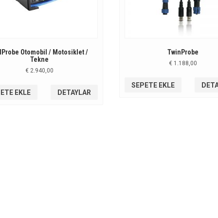
Probe Otomobil / Motosiklet /
TwinProbe
Tekne
€
1.188,00
€
2.940,00
SEPETE EKLE
DET
ETE EKLE
DETAYLAR