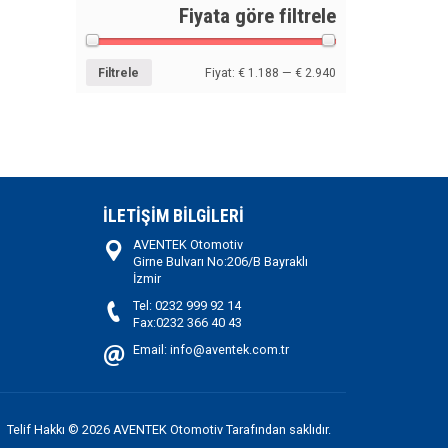
Fiyata göre filtrele
Filtrele
Fiyat:
€ 1.188
—
€ 2.940
İLETİŞİM BİLGİLERİ
AVENTEK Otomotiv
Girne Bulvarı No:206/B Bayraklı
İzmir
Tel: 0232 999 92 14
Fax:0232 366 40 43
Email: info@aventek.com.tr
Telif Hakkı © 2026 AVENTEK Otomotiv Tarafından saklıdır.